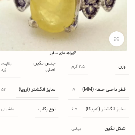
برای بزرگنمایی کلیک کنید
راهنمای سایز
جنس نگین
یاقوت
وزن
2.5 گرم
اصلی
زرد
قطر داخلی حلقه (MM)
سایز انگشتر (اروپا)
53
17
سایز انگشتر (آمریکا)
نوع رکاب
6.5
ماشینی
شکل نگین
بیضی