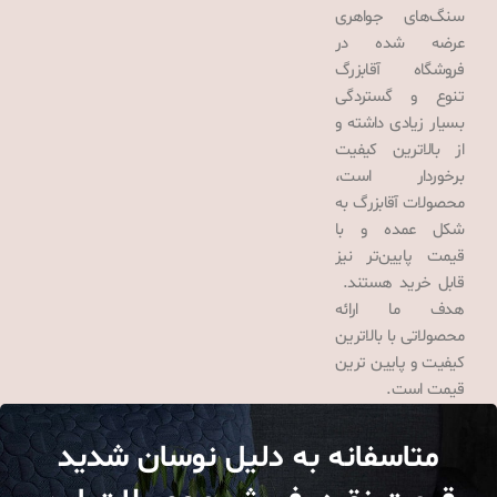
سنگ‌های جواهری
عرضه شده در
فروشگاه آقابزرگ
تنوع و گستردگی
بسیار زیادی داشته و
از بالاترین کیفیت
برخوردار است،
محصولات آقابزرگ به
شکل عمده و با
قیمت پایین‌تر نیز
قابل خرید هستند.
هدف ما ارائه
محصولاتی با بالاترین
کیفیت و پایین ترین
قیمت است.
متاسفانه به دلیل نوسان شدید