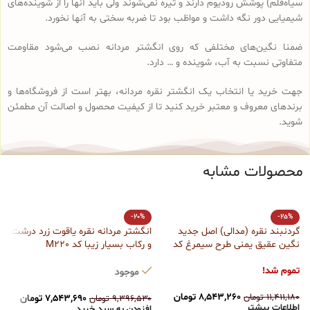
سیاه‌قلم) پوشش رودیوم دارند و تیره نمی‌شوند ولی باید آنها را از شوینده‌های
شیمیایی دور نگه داشت و مواظب بود تا ضربه سختی به آنها نخورد.
ضمنا نگین‌های مختلفی که روی انگشتر مردانه نصب می‌شود مقاومت
متفاوتی نسبت به آب، شوینده و … دارد.
جهت خرید یا انتخاب یک انگشتر نقره مردانه، بهتر است از فروشگاه‌ها و
برندهای معروف و معتبر خرید کنید تا از کیفیت محصول و اصالت آن مطمئن
شوید.
محصولات مشابه
-20%
-25%
گردنبند نقره (مدالی) اصل جدید
انگشتر مردانه نقره یاقوت زرد درشت
ح
نگین عقیق یمنی طرح سیمرغ کد
و رکاب بسیار زیبا کد M220
کد t16
Med130
ت
تموم شد!
موجود
۰
۸,۵۴۳,۲۶۰
تومان
۱۱,۴۱۱,۱۸۰
تومان
۷,۵۴۳,۶۹۰
تومان
۹,۳۹۶,۵۳۰
تومان
اطلاعات بیشتر
۰
افزودن به سبد خرید