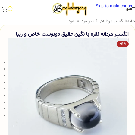
Skip to main content
منو
خانه
/
انگشتر مردانه
/
انگشتر مردانه نقره
انگشتر مردانه نقره با نگین عقیق دوپوست خاص و زیبا
آقابزرگ کد 204
-16%
و
ا
ن
ن
ط
پ
ر
ض
ا
و