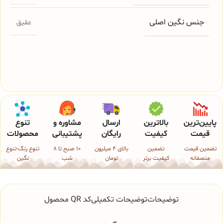
جنس نگین اصلی
عقیق
پایین‌ترین
بالاترین
ارسال
مشاوره و
تنوع
قیمت
کیفیت
رایگان
پشتیبانی
محصولات
تضمین قیمت
تضمین
بالای 4 میلیون
10 صبح تا 8
تنوع رنگ-تنوع
منصفانه
کیفیت برتر
تومان
شب
نگین
توضیحات
توضیحات تکمیلی
کد QR محصول