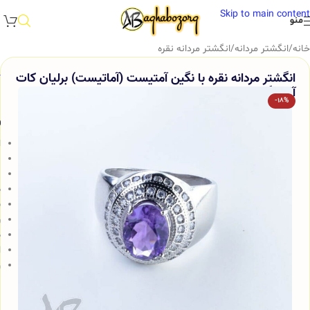
Skip to main content
منو
خانه
/
انگشتر مردانه
/
انگشتر مردانه نقره
انگشتر مردانه نقره با نگین آمتیست (آماتیست) برلیان کات
آقابزرگ کد 209
-18%
و
ا
ن
ن
ط
پ
ر
ض
ا
و