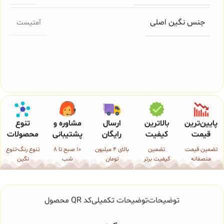
جنس نگین اصلی
آمتیست
پایین‌ترین
بالاترین
ارسال
مشاوره و
تنوع
قیمت
کیفیت
رایگان
پشتیبانی
محصولات
تضمین قیمت
تضمین
بالای 4 میلیون
10 صبح تا 8
تنوع رنگ-تنوع
منصفانه
کیفیت برتر
تومان
شب
نگین
توضیحات
توضیحات تکمیلی
کد QR محصول