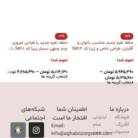
-31%
-25%
حلقه نقره جدید مناسب بانوان و
حلقه نقره جدید با طراحی امروزی
ح
آقایان، طراحی خاص و زیبا کد Set14
چند وجهی بسیار زیبا کد Set11 تک
ر
تک آقابزرگ
آقابزرگ
جذا
تموم شد!
تموم شد!
ت
۵,۹۴۵,۳۹۰
تومان
–
۵,۰۱۴,۱۳۰
تومان
–
۴,۲۸۵,۴۹۰
تومان
۰
انتخاب گزینه ها
ا
۵,۱۳۵,۶۸۰
تومان
انتخاب گزینه ها
درباره ما
اطمینان شما
شبکه‌های
افتخار ما است
اجتماعی
فروشگاه اینترنتی
آقابزرگ تمام
Email:
محصولات را بدون
info@aghabozorgstore.com