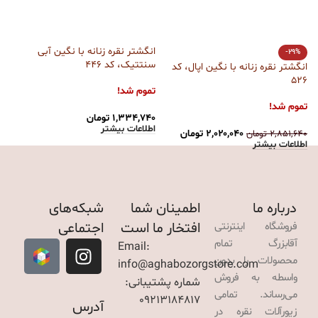
انگشتر نقره زنانه با نگین آبی
-29%
سنتتیک، کد 446
انگشتر نقره زنانه با نگین اپال، کد
ا
526
زی
تموم شد!
تموم شد!
ت
۱,۳۳۴,۷۴۰
تومان
اطلاعات بیشتر
۲,۰۲۰,۰۴۰
تومان
۲,۸۵۱,۶۴۰
تومان
۰
اطلاعات بیشتر
ا
درباره ما
اطمینان شما
شبکه‌های
افتخار ما است
اجتماعی
فروشگاه اینترنتی
آقابزرگ تمام
Email:
محصولات را بدون
info@aghabozorgstore.com
واسطه به فروش
شماره پشتیبانی:
می‌رساند. تمامی
09213184817
آدرس
زیورآلات نقره در