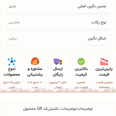
جنس نگین اصلی
عقیق
نوع رکاب
ماشینی
شکل نگین
بیضی
پایین‌ترین
بالاترین
ارسال
مشاوره و
تنوع
قیمت
کیفیت
رایگان
پشتیبانی
محصولات
تضمین قیمت
تضمین
بالای 4 میلیون
10 صبح تا 8
تنوع رنگ-تنوع
منصفانه
کیفیت برتر
تومان
شب
نگین
توضیحات
توضیحات تکمیلی
کد QR محصول