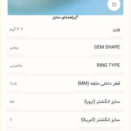
برای بزرگنمایی کلیک کنید
راهنمای سایز
وزن
3.4 گرم
GEM SHAPE
بیضی
RING TYPE
ماشینی
قطر داخلی حلقه (MM)
17,5
سایز انگشتر (اروپا)
55
سایز انگشتر (آمریکا)
7