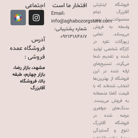
افتخار ما است
اجتماعی
فروشگاه اینترنتی
آقابزرگ تمام
Email:
محصولات را بدون
info@aghabozorgstore.com
واسطه به فروش
شماره پشتیبانی:
می‌رساند. تمامی
09213184817
آدرس
زیورآلات نقره در
فروشگاه عمده
کارگاه شخصی تولید
فروشی :
شده و تقدیم شما
می‌گردد. تسبیح‌های
مشهد، بازار رضا،
ارائه شده در این
بازار چهارم، طبقه
فروشگاه از بهترین‌ها
بالا، فروشگاه
انتخاب شده‌اند که با
آقابزرگ
قیمت کاملا منصفانه
به فروش می‌رسند.
سنگ‌های جواهری
عرضه شده در
فروشگاه آقابزرگ
تنوع و گستردگی
بسیار زیادی داشته و