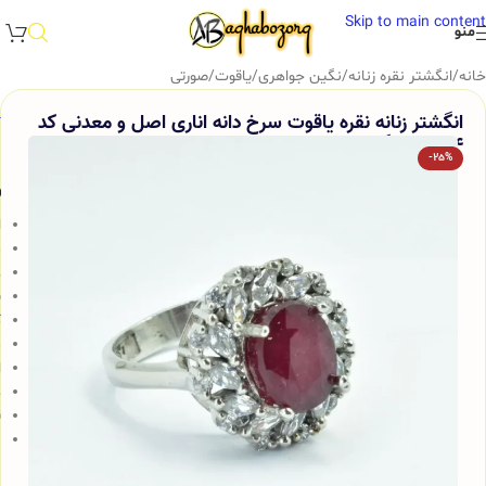
Skip to main content
منو
خانه
/
انگشتر نقره زنانه
/
نگین جواهری
/
یاقوت
/
صورتی
انگشتر زنانه نقره یاقوت سرخ دانه اناری اصل و معدنی کد
314 آقابزرگ
-25%
و
ا
م
ع
پ
ک
م
ا
ه
ق
ن
ب