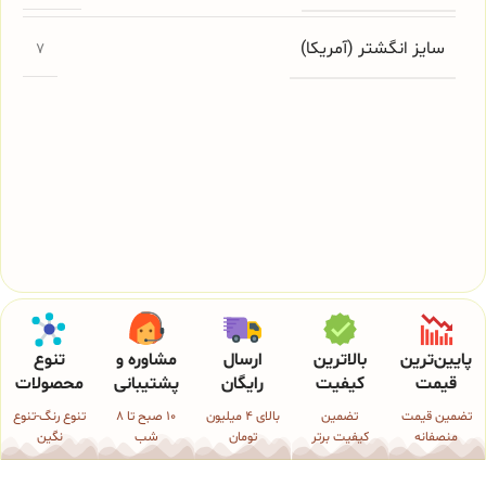
سایز انگشتر (آمریکا)
7
پایین‌ترین
بالاترین
ارسال
مشاوره و
تنوع
قیمت
کیفیت
رایگان
پشتیبانی
محصولات
تضمین قیمت
تضمین
بالای 4 میلیون
10 صبح تا 8
تنوع رنگ-تنوع
منصفانه
کیفیت برتر
تومان
شب
نگین