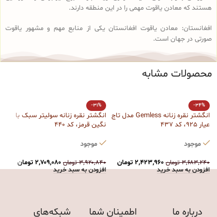
هستند که معادن یاقوت مهمی را در این منطقه دارند.
افغانستان: معادن یاقوت افغانستان یکی از منابع مهم و مشهور یاقوت
صورتی در جهان است.
محصولات مشابه
ا
-31%
-34%
ق
انگشتر نقره زنانه Gemless مدل تاج
انگشتر نقره زنانه سولیتر سبک با
عیار 925، کد 437
نگین قرمز، کد 440
ت
موجود
موجود
۰
ا
۲,۴۲۳,۹۶۰
تومان
۲,۷۰۹,۰۸۰
تومان
۳,۶۸۳,۲۴۰
تومان
۳,۹۲۰,۸۴۰
تومان
افزودن به سبد خرید
افزودن به سبد خرید
درباره ما
اطمینان شما
شبکه‌های