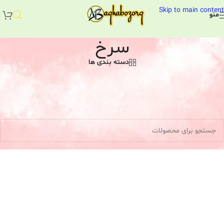
Skip to main content
منو
سرخ
دسته بندی ها
انگشترهای نقره با نگین یاقوت سرخ
خانه
/
انگشتر نقره زنانه
/
نگین جواهری
/
یاقوت
/
سرخ
هیچ محصولی یافت نشد.