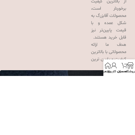
از بالاترین کیفیت
برخوردار است،
محصولات آقابزرگ به
شکل عمده و با
قیمت پایین‌تر نیز
قابل خرید هستند.
هدف ما ارائه
محصولاتی با بالاترین
کیفیت و پایین ترین
قیمت است.
روشگاه
محصول
خانه
حساب کاربری من
متاسفانه به دلیل نوسان شدید
قیمت نقره، فروش محصولات این
دسته تا اطلاع ثانوی متوقف شد!
در صورت ثبت سفارش، مبلغ پس
از کسر مالیات و کارمزد برگردانده