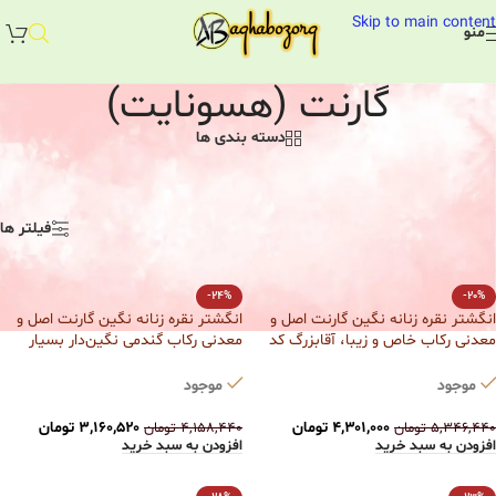
Skip to main content
منو
گارنت (هسونایت)
دسته بندی ها
انگشترهای نقره با نگین گارنت (هسونایت). هسونایت از زیرمجموعه‌های گارنت
محسوب می‍شود.
خانه
/
انگشتر نقره زنانه
/
نگین جواهری
/
گارنت (هسونایت)
فیلتر ها
-24%
-20%
انگشتر نقره زنانه نگین گارنت اصل و
انگشتر نقره زنانه نگین گارنت اصل و
معدنی رکاب خاص و زیبا، آقابزرگ کد
معدنی رکاب گندمی نگین‌دار بسیار
384
ظریف آقابزرگ کد 380
موجود
موجود
۴,۳۰۱,۰۰۰
تومان
۳,۱۶۰,۵۲۰
تومان
۵,۳۴۶,۴۴۰
تومان
۴,۱۵۸,۴۴۰
تومان
افزودن به سبد خرید
افزودن به سبد خرید