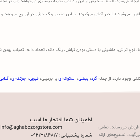
 ایجاد می‌شود. البته تشخیص از این راه کمی تجربه بیشتری می‌خواهد ولی در 
ر نمی‌شود (یا دیر آتش می‌گیرد). با این تغییر رنگ جزئی در آن رخ می‌دهد و
وع تراش، ماشینی یا دستی بودن تراش، رنگ دانه، تعداد دانه، کمیاب بودن ش
لفی وجود دارند از جمله
گرد
،
بیضی
،
استوانه‌ای
یا برمیلی،
قیچی
،
چرتکه‌ای
،
گلابی
اطمینان شما افتخار ما است
 فروش می‌رساند. تمامی
: info@aghabozorgstore.com
گردد. تسبیح‌های ارائه
شماره پشتیبانی: 09213184817