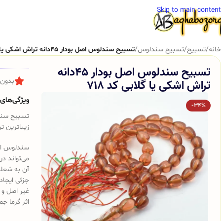
Skip to main content
خانه
/
تسبیح
/
تسبیح سندلوس
/
تسبیح سندلوس اصل بودار 45دانه تراش اشکی یا گلابی کد 718
تسبیح سندلوس اصل بودار 45دانه
تراش اشکی یا گلابی کد 718
بدون 
ویژگی‌های ک
-34%
زیباترین ت
سندلوس اصل
می‌تواند د
آن به شعله
جزئی ایجاد
غیر اصل و 
اثر گرما جم