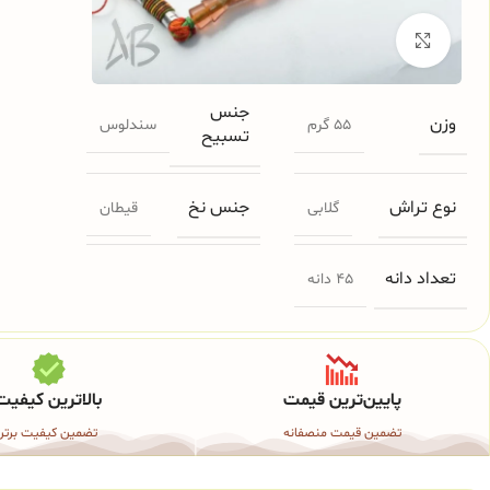
برای بزرگنمایی کلیک کنید
جنس
وزن
55 گرم
سندلوس
تسبیح
نوع تراش
جنس نخ
گلابی
قیطان
تعداد دانه
45 دانه
پایین‌ترین قیمت
بالاترین کیفیت
تضمین قیمت منصفانه
تضمین کیفیت برتر