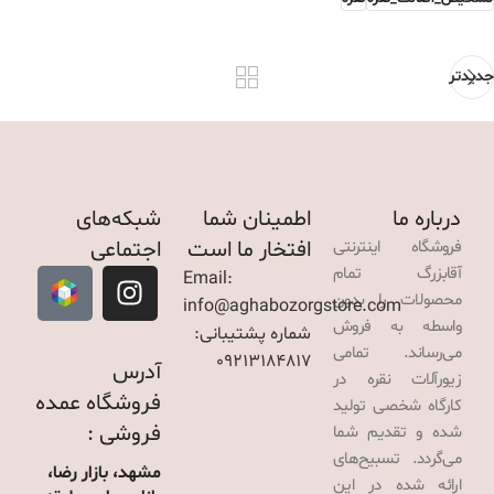
جدیدتر
درباره ما
اطمینان شما
شبکه‌های
افتخار ما است
اجتماعی
فروشگاه اینترنتی
آقابزرگ تمام
Email:
محصولات را بدون
info@aghabozorgstore.com
واسطه به فروش
شماره پشتیبانی:
می‌رساند. تمامی
09213184817
آدرس
زیورآلات نقره در
فروشگاه عمده
کارگاه شخصی تولید
فروشی :
شده و تقدیم شما
می‌گردد. تسبیح‌های
مشهد، بازار رضا،
ارائه شده در این