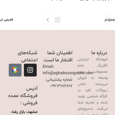
جدیدتر
قدیمی تر
درباره ما
اطمینان شما
شبکه‌های
افتخار ما است
اجتماعی
فروشگاه اینترنتی
آقابزرگ تمام
Email:
محصولات را بدون
info@aghabozorgstore.com
واسطه به فروش
شماره پشتیبانی:
می‌رساند. تمامی
09213184817
آدرس
زیورآلات نقره در
فروشگاه عمده
کارگاه شخصی تولید
فروشی :
شده و تقدیم شما
می‌گردد. تسبیح‌های
مشهد، بازار رضا،
ارائه شده در این