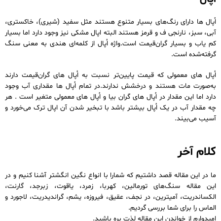
اُپال ها دارای رنگ‌های بسیار متنوع هستند مثل سفید (شیری)، خاکستری،
آبی، سبز، نارنجی ف و قرمز هستند البته اپال مشکی نیز وجود دارد اما بسیار
کم یاب و بسیار گران‌قیمت است.واژه اُپال از کلمه‌ای هندی به معنی سنگ
گرفته‌شده است.
اُپال های معمولی که قیمت پایین‌تر نسبت به اُپال های گران‌قیمت دارند
به‌صورت مات هستند و درخشش ندارند.در تمام اُپال ها مقداری آب وجود
دارد اما این مقدار در اُپال های گران بیا و اُپال های معمولی متغیر است . هر
چه مقدار آب در یک اُپال بیشتر باشد با تبخیر شدن آن اپال ترک می‌خورد و
آسیب می‌بیند.
کلام آخر
ما در این مقاله قصد داشتیم که شمارا با انواع نگین انگشتر آشنا کنیم و در
این مقاله سنگ‌های تورمالین، کهربا، زمرد، یاقوت، زبرجد، گارنت،
الکساندریت، آمیترین، در نجف، عقیق، فیروزه، یشم، گراندیدریت، لاجورد و
الماس را برای شما بررسی گردیم.
امیدوارم از خواندن این مقاله لذت بره باشید.